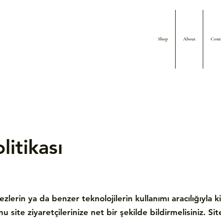
Shop
About
Cont
litikası
zlerin ya da benzer teknolojilerin kullanımı aracılığıyla ki
unu site ziyaretçilerinize net bir şekilde bildirmelisiniz. Sit