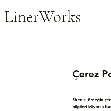
LinerWorks
Çerez Po
Siteniz, örneğin çere
bilgileri izliyorsa b