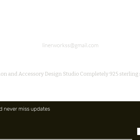
linerworkss@gmail.com
ion and Accessory Design Studio Completely 925 sterling 
and never miss updates