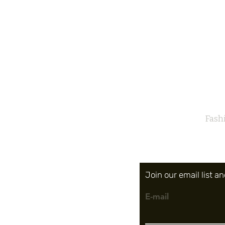
Fash
Join our email list 
E-mail