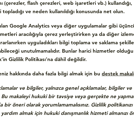
ı (çerezler, flash çerezleri, web işaretleri vb.) kullandığı,
eri topladığı ve neden kullanıldığı konusunda net olun.
nulan Google Analytics veya diğer uygulamalar gibi üçünc
metleri aracılığıyla çerez yerleştirirken ya da diğer izlem
arlanırken uyguladıkları bilgi toplama ve saklama şekilleri 
labileceği unutulmamalıdır. Bunlar harici hizmetler olduğu 
n Gizlilik Politikası’na dâhil değildir.
eniz hakkında daha fazla bilgi almak için bu
destek makal
amalar ve bilgiler, yalnızca genel açıklamalar, bilgiler ve
 Bu makaleyi hukuki bir tavsiye veya gerçekte ne yapma
bir öneri olarak yorumlamamalısınız. Gizlilik politikanız
 yardım almak için hukuki danışmanlık hizmeti almanızı ön