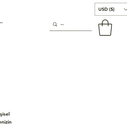
USD ($)
act
şisel
enizin