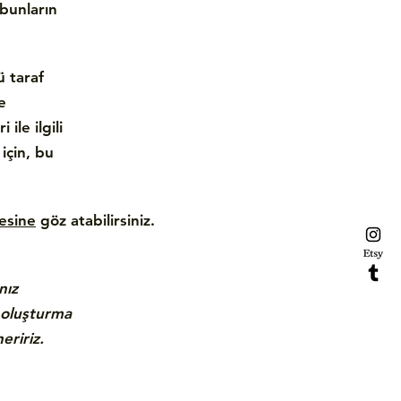
 bunların
ü taraf
e
ile ilgili
için, bu
esine
göz atabilirsiniz.
nız
ı oluşturma
eririz.