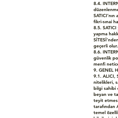
8.4. INTERNE
düzenlenme
SATICI’nın 
fikri-sınai 
8.5. SATICI
yapma hakkı
SİTESİ’nden
geçerli olur.
8.6. INTERNE
güvenlik poli
menfi netic
9. GENEL
9.1. ALICI,
nitelikleri,
bilgi sahib
beyan ve ta
teyit etmes
tarafından A
temel özelli