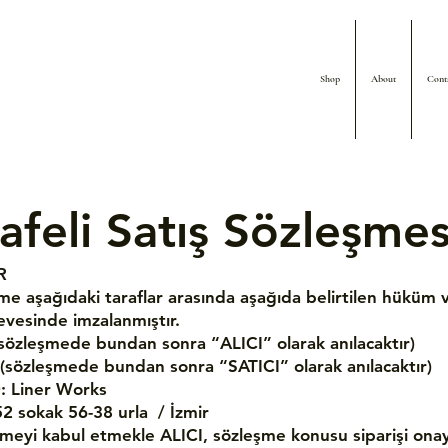
Shop
About
Cont
feli Satış Sözleşmes
R
me aşağıdaki taraflar arasında aşağıda belirtilen hüküm 
çevesinde imzalanmıştır.
 (sözleşmede bundan sonra “ALICI” olarak anılacaktır)
; (sözleşmede bundan sonra “SATICI” olarak anılacaktır)
 Liner Works
 sokak 56-38 urla / İzmir
şmeyi kabul etmekle ALICI, sözleşme konusu siparişi onay