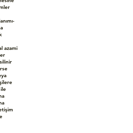
mesine
imler
lanımı-
da
k
al azami
ler
ilinir
erse
veya
şilere
ile
na
ma
etişim
ve