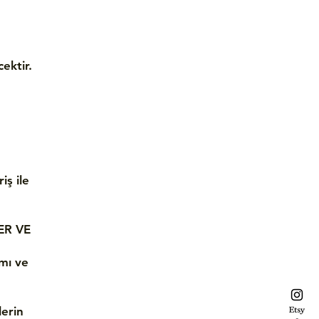
ektir.
iş ile
ER VE
ımı ve
lerin