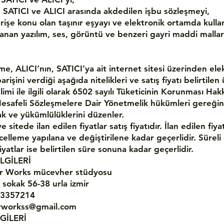
ATICI ve ALICI arasında akdedilen işbu sözleşmeyi,
rişe konu olan taşınır eşyayı ve elektronik ortamda kulla
lanan yazılım, ses, görüntü ve benzeri gayri maddi mallar
me, ALICI’nın, SATICI’ya ait internet sitesi üzerinden ele
rişini verdiği aşağıda nitelikleri ve satış fiyatı belirtile
slimi ile ilgili olarak 6502 sayılı Tüketicinin Korunması Ha
esafeli Sözleşmelere Dair Yönetmelik hükümleri gereği
ak ve yükümlülüklerini düzenler.
e sitede ilan edilen fiyatlar satış fiyatıdır. İlan edilen fiya
elleme yapılana ve değiştirilene kadar geçerlidir. Süreli
fiyatlar ise belirtilen süre sonuna kadar geçerlidir.
İLGİLERİ
er Works mücevher stüdyosu
sokak 56-38 urla izmir
23357214
erworkss@gmail.com
LGİLERİ