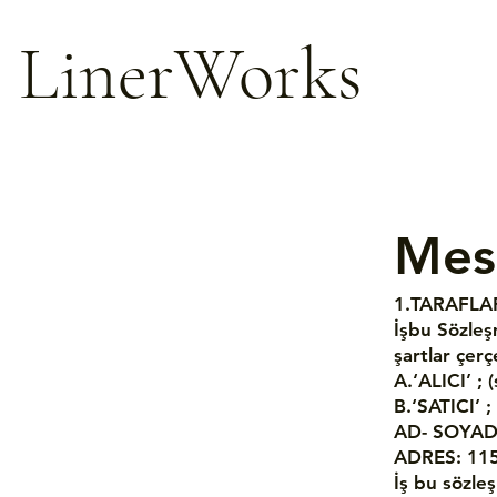
LinerWorks
Mesa
1.TARAFLA
İşbu Sözleş
şartlar çer
A.‘ALICI’ ;
B.‘SATICI’ 
AD- SOYAD:
ADRES: 1152
İş bu sözle