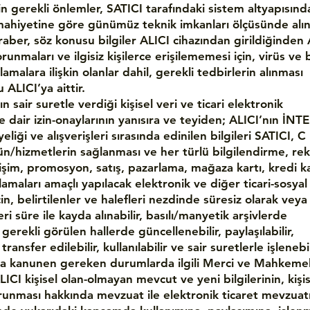
in gerekli önlemler, SATICI tarafındaki sistem altyapısında
mahiyetine göre günümüz teknik imkanları ölçüsünde alın
aber, söz konusu bilgiler ALICI cihazından girildiğinden 
runmaları ve ilgisiz kişilerce erişilememesi için, virüs ve
lamalara ilişkin olanlar dahil, gerekli tedbirlerin alınması
ALICI’ya aittir.
ın sair suretle verdiği kişisel veri ve ticari elektronik
ne dair izin-onaylarının yanısıra ve teyiden; ALICI’nın İN
eliği ve alışverişleri sırasında edinilen bilgileri SATICI, C
ün/hizmetlerin sağlanması ve her türlü bilgilendirme, re
tişim, promosyon, satış, pazarlama, mağaza kartı, kredi ka
amaları amaçlı yapılacak elektronik ve diğer ticari-sosyal
için, belirtilenler ve halefleri nezdinde süresiz olarak veya
i süre ile kayda alınabilir, basılı/manyetik arşivlerde
, gerekli görülen hallerde güncellenebilir, paylaşılabilir,
, transfer edilebilir, kullanılabilir ve sair suretlerle işlenebi
ıca kanunen gereken durumlarda ilgili Merci ve Mahkeme
. ALICI kişisel olan-olmayan mevcut ve yeni bilgilerinin, kişi
orunması hakkında mevzuat ile elektronik ticaret mevzuat