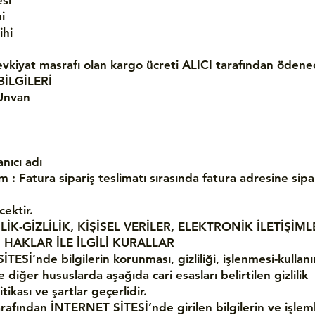
si
i
ihi
evkiyat masrafı olan kargo ücreti ALICI tarafından ödenec
BİLGİLERİ
Unvan
nıcı adı
m : Fatura sipariş teslimatı sırasında fatura adresine sipar
cektir.
LİK-GİZLİLİK, KİŞİSEL VERİLER, ELEKTRONİK İLETİŞİML
İ HAKLAR İLE İLGİLİ KURALLAR
ESİ’nde bilgilerin korunması, gizliliği, işlenmesi-kullan
ile diğer hususlarda aşağıda cari esasları belirtilen gizlilik
itikası ve şartlar geçerlidir.
arafından İNTERNET SİTESİ’nde girilen bilgilerin ve işlem