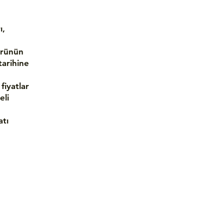
ı,
ürünün
tarihine
 fiyatlar
eli
atı