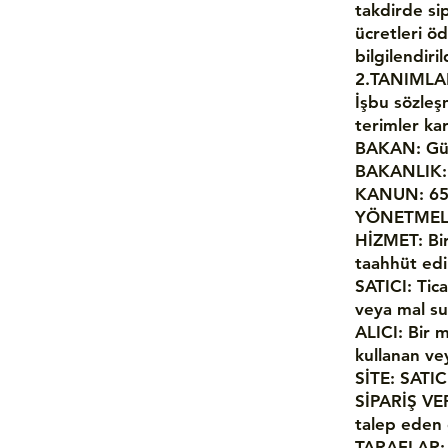
takdirde sip
ücretleri ö
bilgilendiri
2.TANIMLA
İşbu sözleş
terimler kar
BAKAN: Güm
BAKANLIK: G
KANUN: 650
YÖNETMELİK
HİZMET: Bir
taahhüt edi
SATICI: Tic
veya mal su
ALICI: Bir 
kullanan vey
SİTE: SATICI
SİPARİŞ VER
talep eden 
TARAFLAR: S