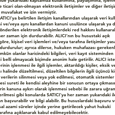
de yukarıdaki kapsamda kullanımına, paylaşımına, işlen
 ticari olan-olmayan elektronik iletişimler ve diğer iletiş
 muvafakat ve izin vermiştir.
ATICI’ya belirtilen iletişim kanallarından ulaşarak veri kul
ni ve/veya aynı kanallardan kanuni usulünce ulaşarak ya 
önderilen elektronik iletişimlerdeki red hakkını kullanara
 her zaman için durdurabilir. ALICI’nın bu husustaki açık
göre, kişisel veri işlemleri ve/veya tarafına iletişimler yas
 durdurulur; ayrıca dilerse, hukuken muhafazası gereken
ün olanlar haricindeki bilgileri, veri kayıt sisteminden s
i belli olmayacak biçimde anonim hale getirilir. ALICI ist
erinin işlenmesi ile ilgili işlemler, aktarıldığı kişiler, eksik 
ı halinde düzeltilmesi, düzeltilen bilgilerin ilgili üçüncü ki
, verilerin silinmesi veya yok edilmesi, otomatik sistemler 
esi sureti ile kendisi aleyhine bir sonucun ortaya çıkması
lerin kanuna aykırı olarak işlenmesi sebebi ile zarara uğra
erilmesi gibi konularda SATICI’ya her zaman yukarıdaki il
n başvurabilir ve bilgi alabilir. Bu hususlardaki başvuru 
sal azami süreler içinde yerine getirilecek yahut hukuki
arafına açıklanarak kabul edilmeyebilecektir.