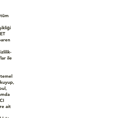
; tüm
ikliği
NET
baren
lilik-
lar ile
 temel
 okuyup,
bul,
tamda
ICI
re ait