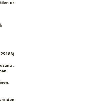
tilen ek
ı
/29188)
nusunu ,
unan
inen,
zerinden