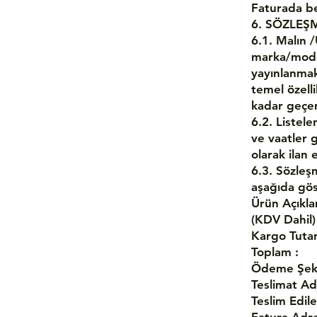
Faturada bel
6. SÖZLEŞ
6.1. Malın /
marka/model
yayınlanmak
temel özell
kadar geçerl
6.2. Listelen
ve vaatler 
olarak ilan 
6.3. Sözleş
aşağıda göst
Ürün Açıkla
(KDV Dahil)
Kargo Tutar
Toplam :
Ödeme Şekli
Teslimat Ad
Teslim Edile