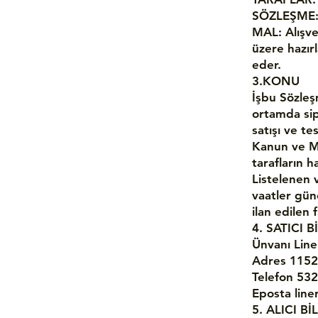
SÖZLEŞME: S
MAL: Alışve
üzere hazır
eder.
3.KONU
İşbu Sözleş
ortamda sipa
satışı ve te
Kanun ve M
tarafların h
Listelenen v
vaatler günc
ilan edilen 
4. SATICI B
Ünvanı Lin
Adres 1152 
Telefon 53
Eposta
lin
5. ALICI Bİ