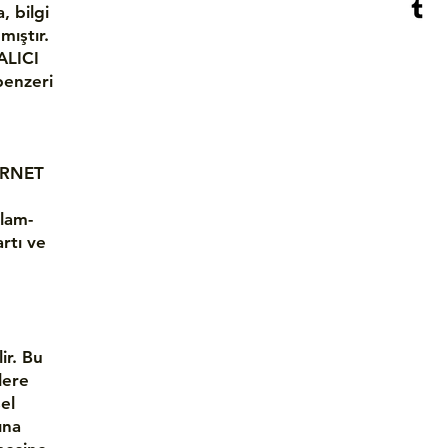
, bilgi
mıştır.
ALICI
 benzeri
TERNET
klam-
rtı ve
lir. Bu
lere
sel
ına