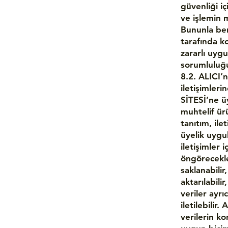
güvenliği iç
ve işlemin 
Bununla ber
tarafında ko
zararlı uygu
sorumluluğu 
8.2. ALICI’n
iletişimleri
SİTESİ’ne üy
muhtelif ür
tanıtım, ile
üyelik uygul
iletişimler 
öngörecekler
saklanabilir
aktarılabilir
veriler ayr
iletilebilir
verilerin k