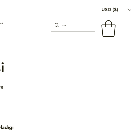
USD ($)
act
i
ve
ladığı