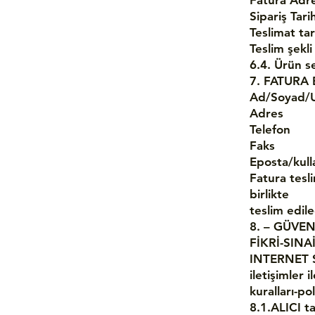
Fatura Adre
Sipariş Tarih
Teslimat tar
Teslim şekli
6.4. Ürün s
7. FATURA 
Ad/Soyad/
Adres
Telefon
Faks
Eposta/kulla
Fatura tesli
birlikte
teslim edile
8. – GÜVEN
FİKRİ-SINA
INTERNET SİT
iletişimler 
kuralları-pol
8.1.ALICI t