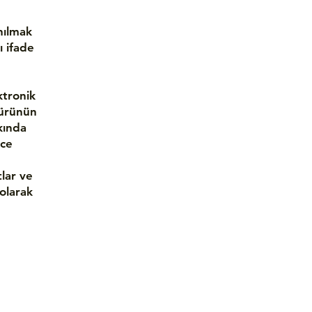
nılmak
ı ifade
ktronik
n ürünün
kkında
nce
tlar ve
 olarak