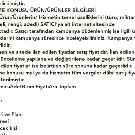
irtilmiştir.
ME KONUSU ÜRÜN/ÜRÜNLER BİLGİLERİ
Ürün/Ürünlerin/ Hizmetin temel özelliklerini (türü, miktar
i, rengi, adedi) SATICI’ya ait internet sitesinde
tadır. Satıcı tarafından kampanya düzenlenmiş ise ilgili 
iklerini kampanya süresince inceleyebilirsiniz. Kampanya 
idir.
en ve sitede ilan edilen fiyatlar satış fiyatıdır. İlan edilen
güncelleme yapılana ve değiştirilene kadar geçerlidir. Sür
edilen fiyatlar ise belirtilen süre sonuna kadar geçerlidir.
me konusu mal ya da hizmetin tüm vergiler dâhil satış fiy
erilmiştir.
masıAdetBirim FiyatıAra Toplam
ı
 ve Planı
resi
cek kişi