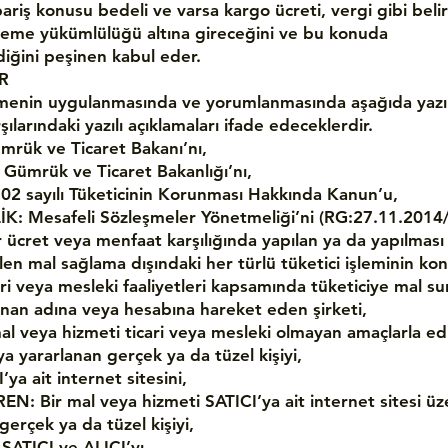
ariş konusu bedeli ve varsa kargo ücreti, vergi gibi belir
deme yükümlülüğü altına gireceğini ve bu konuda
ldiğini peşinen kabul eder.
R
menin uygulanmasında ve yorumlanmasında aşağıda yazıl
şılarındaki yazılı açıklamaları ifade edeceklerdir.
rük ve Ticaret Bakanı’nı,
ümrük ve Ticaret Bakanlığı’nı,
2 sayılı Tüketicinin Korunması Hakkında Kanun’u,
: Mesafeli Sözleşmeler Yönetmeliği’ni (RG:27.11.2014
 ücret veya menfaat karşılığında yapılan ya da yapılması
len mal sağlama dışındaki her türlü tüketici işleminin ko
ari veya mesleki faaliyetleri kapsamında tüketiciye mal s
nan adına veya hesabına hareket eden şirketi,
mal veya hizmeti ticari veya mesleki olmayan amaçlarla ed
a yararlanan gerçek ya da tüzel kişiyi,
’ya ait internet sitesini,
EN: Bir mal veya hizmeti SATICI’ya ait internet sitesi ü
gerçek ya da tüzel kişiyi,
ATICI ve ALICI’yı,