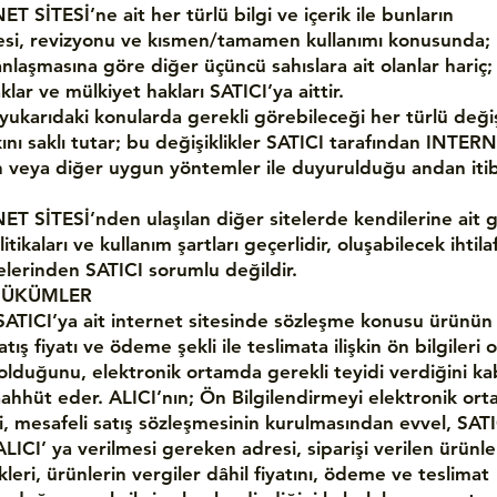
T SİTESİ’ne ait her türlü bilgi ve içerik ile bunların
si, revizyonu ve kısmen/tamamen kullanımı konusunda;
anlaşmasına göre diğer üçüncü sahıslara ait olanlar hariç
haklar ve mülkiyet hakları SATICI’ya aittir.
 yukarıdaki konularda gerekli görebileceği her türlü değiş
nı saklı tutar; bu değişiklikler SATICI tarafından INTER
 veya diğer uygun yöntemler ile duyurulduğu andan iti
T SİTESİ’nden ulaşılan diğer sitelerde kendilerine ait giz
tikaları ve kullanım şartları geçerlidir, oluşabilecek ihtilaf
elerinden SATICI sorumlu değildir.
 HÜKÜMLER
 SATICI’ya ait internet sitesinde sözleşme konusu ürünün
 satış fiyatı ve ödeme şekli ile teslimata ilişkin ön bilgileri
i olduğunu, elektronik ortamda gerekli teyidi verdiğini ka
ahhüt eder. ALICI’nın; Ön Bilgilendirmeyi elektronik or
i, mesafeli satış sözleşmesinin kurulmasından evvel, SAT
LICI’ ya verilmesi gereken adresi, siparişi verilen ürünle
kleri, ürünlerin vergiler dâhil fiyatını, ödeme ve teslimat