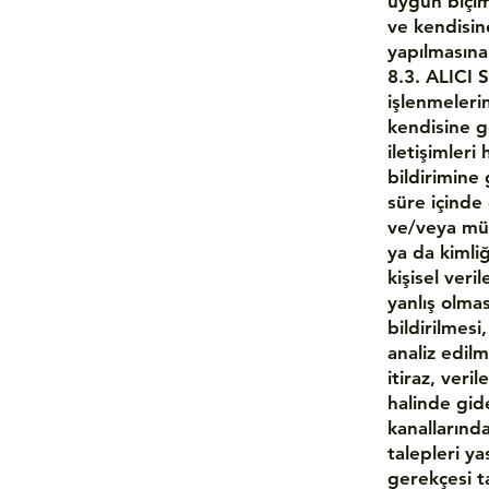
uygun biçim
ve kendisine
yapılmasına
8.3. ALICI S
işlenmeleri
kendisine g
iletişimleri
bildirimine 
süre içinde
ve/veya mümk
ya da kimliğ
kişisel veril
yanlış olmas
bildirilmesi
analiz edilm
itiraz, veri
halinde gid
kanallarında
talepleri ya
gerekçesi t